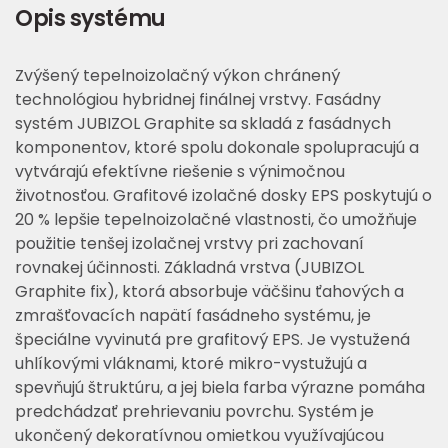
Opis systému
Zvýšený tepelnoizolačný výkon chránený
technológiou hybridnej finálnej vrstvy. Fasádny
systém JUBIZOL Graphite sa skladá z fasádnych
komponentov, ktoré spolu dokonale spolupracujú a
vytvárajú efektívne riešenie s výnimočnou
životnosťou. Grafitové izolačné dosky EPS poskytujú o
20 % lepšie tepelnoizolačné vlastnosti, čo umožňuje
použitie tenšej izolačnej vrstvy pri zachovaní
rovnakej účinnosti. Základná vrstva (JUBIZOL
Graphite fix), ktorá absorbuje väčšinu ťahových a
zmrašťovacích napätí fasádneho systému, je
špeciálne vyvinutá pre grafitový EPS. Je vystužená
uhlíkovými vláknami, ktoré mikro-vystužujú a
spevňujú štruktúru, a jej biela farba výrazne pomáha
predchádzať prehrievaniu povrchu. Systém je
ukončený dekoratívnou omietkou využívajúcou