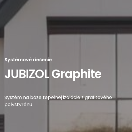
Systémové riešenie
JUBIZOL Graphite
Systém na báze tepelnej izolácie z grafitového
polystyrénu