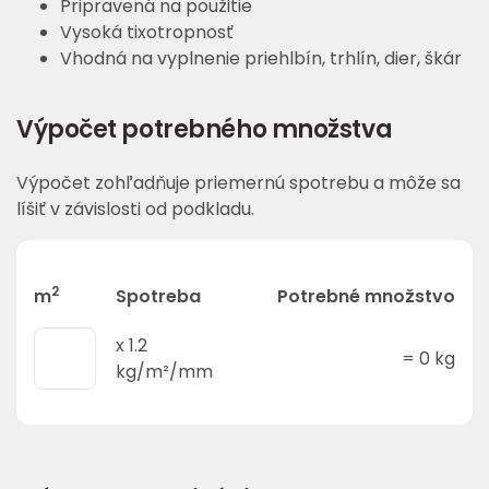
Pripravená na použitie
Vysoká tixotropnosť
Vhodná na vyplnenie priehlbín, trhlín, dier, škár
Výpočet potrebného množstva
Výpočet zohľadňuje priemernú spotrebu a môže sa
líšiť v závislosti od podkladu.
2
m
Spotreba
Potrebné množstvo
x
1.2
=
0
kg
kg/m²/mm