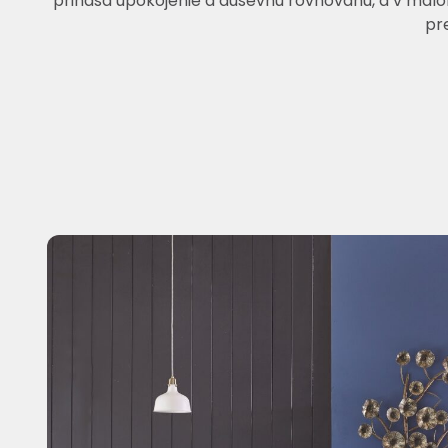
prináša upokojenie a duševnú rovnováhu, a v mal
pr