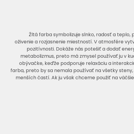
Žltá farba symbolizuje slnko, radosť a teplo, 
oživenie a rozjasnenie miestností. V atmosfére vy
pozitívnosti. Dokáže nás potešiť a dodať energ
metabolizmus, preto má zmysel používať ju v kuchy
obývačke, keďže podporuje relaxáciu a interakciu
farba, preto by sa nemala používať na všetky steny,
menších častí. Ak ju však chceme použiť na väčšie 