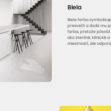
Biela
Biela farba symbolizuje
presvetlí a dodá mu po
farba, pretože pôsobí
ako sterilné, klinické 
miestností, ale odporú