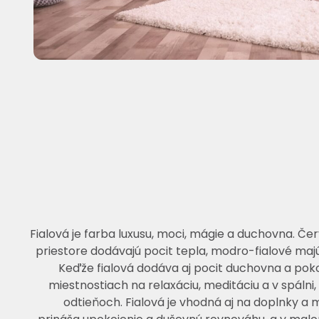
Fialová je farba luxusu, moci, mágie a duchovna. Če
priestore dodávajú pocit tepla, modro-fialové majú
Keďže fialová dodáva aj pocit duchovna a poko
miestnostiach na relaxáciu, meditáciu a v spálni,
odtieňoch. Fialová je vhodná aj na doplnky a