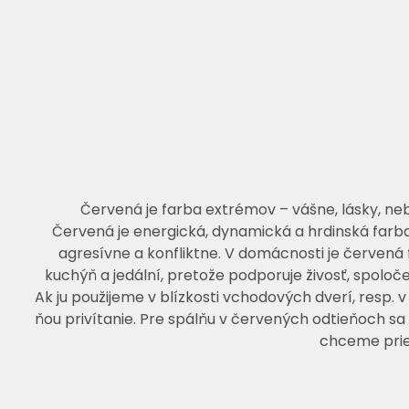
Červená je farba extrémov – vášne, lásky, n
Červená je energická, dynamická a hrdinská farba
agresívne a konfliktne. V domácnosti je červená 
kuchýň a jedální, pretože podporuje živosť, spoloče
Ak ju použijeme v blízkosti vchodových dverí, resp. v
ňou privítanie. Pre spálňu v červených odtieňoch s
chceme prie