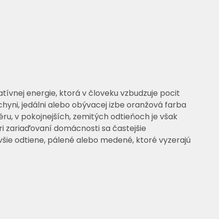
tívnej energie, ktorá v človeku vzbudzuje pocit
chyni, jedálni alebo obývacej izbe oranžová farba
ru, v pokojnejších, zemitých odtieňoch je však
ri zariaďovaní domácnosti sa častejšie
ie odtiene, pálené alebo medené, ktoré vyzerajú