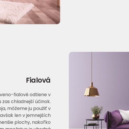
Fialová
rveno-fialové odtiene v
 zas chladnejší účinok.
ja, môžeme ju použiť v
 avšak len v jemnejších
 menšie plochy, nakoľko