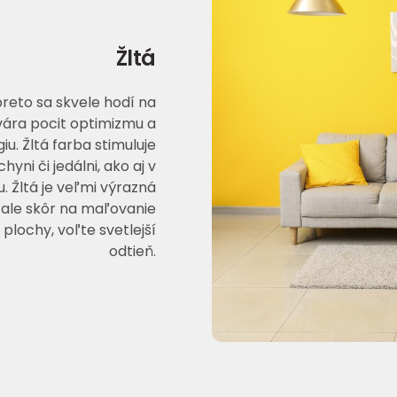
Žltá
preto sa skvele hodí na
tvára pocit optimizmu a
iu. Žltá farba stimuluje
ni či jedálni, ako aj v
. Žltá je veľmi výrazná
 ale skôr na maľovanie
plochy, voľte svetlejší
odtieň.