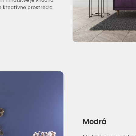
om množstve je vhodná
e kreatívne prostredia.
Modrá