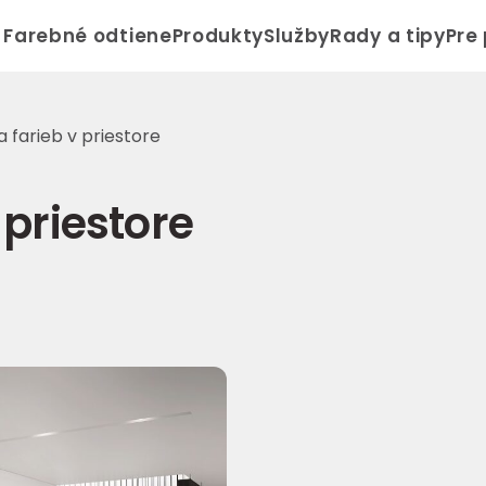
Farebné odtiene
Produkty
Služby
Rady a tipy
Pre
 farieb v priestore
 priestore