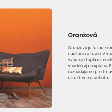
Oranžová
Oranžová je farba krea
nadšenia a tepla. V ku
vyčaruje teplú atmosfé
vhodná aj do spálne. P
rozhodujeme pre tmavš
atraktívne a bohato.