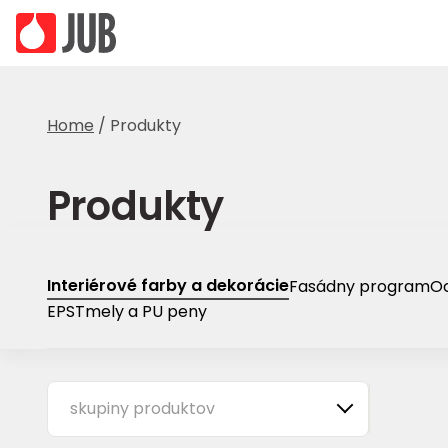
Home
/
Produkty
Produkty
Interiérové farby a dekorácie
Fasádny program
Oc
EPS
Tmely a PU peny
skupiny produktov