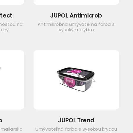
tect
JUPOL Antimicrob
nosťou na
Antimikróbna umývateľná farba s
rchy
vysokým krytím
o
JUPOL Trend
 maliarska
Umývateľná farba s vysokou krycou