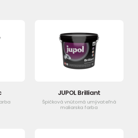
c
JUPOL Brilliant
farba
Špičková vnútorná umývateľná
maliarska farba