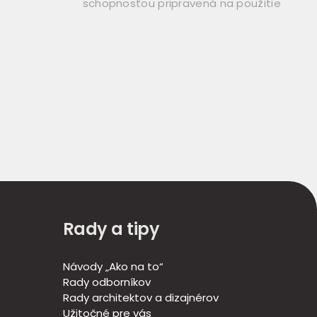
schopnosťou pripravená na použitie
Rady a tipy
Návody „Ako na to“
Rady odborníkov
Rady architektov a dizajnérov
Užitočné pre vás