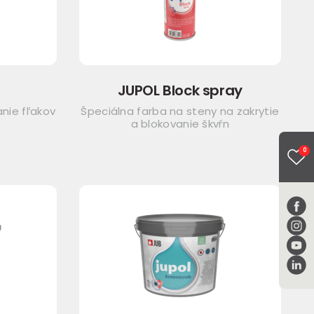
JUPOL Block spray
nie fľakov
Špeciálna farba na steny na zakrytie
a blokovanie škvŕn
0