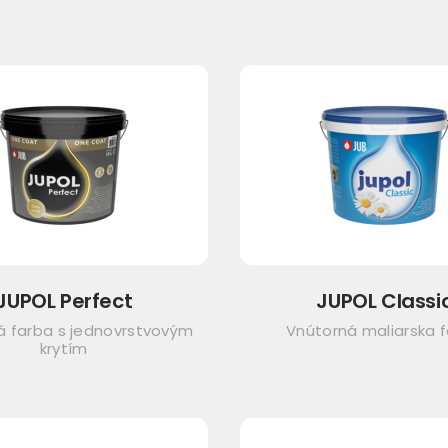
JUPOL Perfect
JUPOL Classi
á farba s jednovrstvovým
Vnútorná maliarska 
krytím