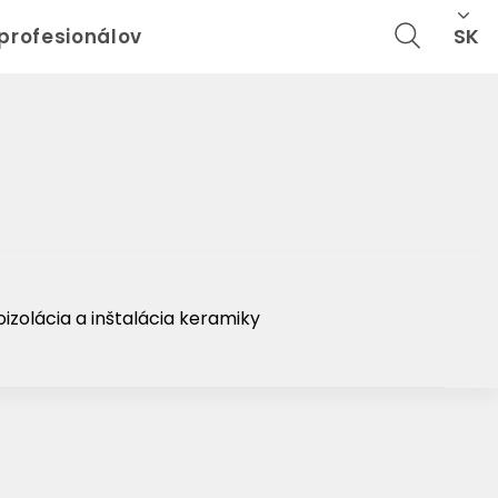
Cl
SK
 profesionálov
izolácia a inštalácia keramiky