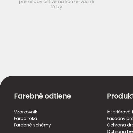
pre osoby citlivé na konzervačné
látky
Farebné odtiene
Produk
Vzorkovník
Interiérové
Farba roka
Fasádny pr
Farebné schémy
Ochrana dr
Ochrana be