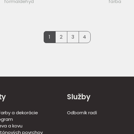
formaldehyd
farba
1
2
3
4
ty
Služby
 farby a dekorácie
Odborník radí
ogram
eva a kovu
tónových povrchov