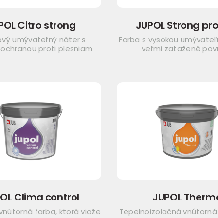
POL Citro strong
JUPOL Strong pro
ový umývateľný náter s
Farba s vysokou umývateľ
 ochranou proti plesniam
veľmi zaťažené pov
OL Clima control
JUPOL Therm
 vnútorná farba, ktorá viaže
Tepelnoizolačná vnútorná