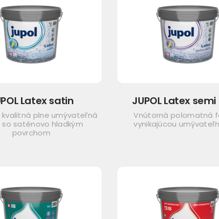
POL Latex satin
JUPOL Latex semi
 kvalitná plne umývateľná
Vnútorná polomatná f
 so saténovo hladkým
vynikajúcou umývateľ
povrchom