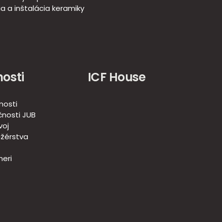
a a inštalácia keramiky
osti
ICF House
nosti
nosti JUB
voj
žérstva
eri