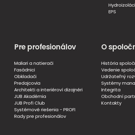
Hydroizoláci
EPS
Pre profesionálov
O spoločn
Maliari a natierači
História spoloč
Fasádnici
Vedenie spoloč
Obkladači
Udržateľný roz
Predajcovia
Systémy mana
Architekti a interiéroví dizajnéri
Integrita
JUB Akadémia
Obchodní partn
JUB Profi Club
Kontakty
Systémové riešenia - PROFI
Rady pre profesionálov