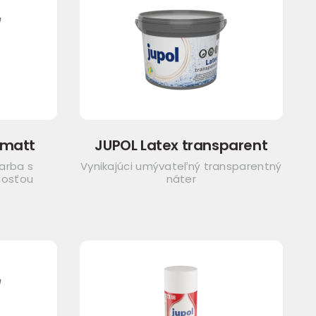
 matt
JUPOL Latex transparent
arba s
Vynikajúci umývateľný transparentný
nosťou
náter