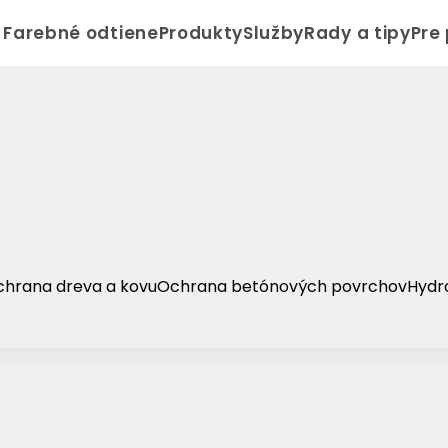
Farebné odtiene
Produkty
Služby
Rady a tipy
Pre
hrana dreva a kovu
Ochrana betónových povrchov
Hydro