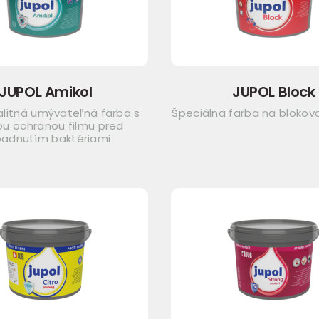
JUPOL Amikol
JUPOL Block
alitná umývateľná farba s
Špeciálna farba na blokova
ou ochranou filmu pred
adnutím baktériami