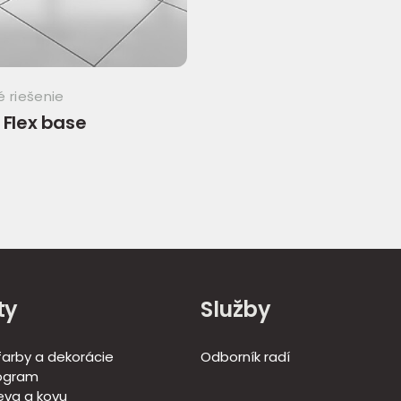
 riešenie
 Flex base
ty
Služby
 farby a dekorácie
Odborník radí
ogram
eva a kovu