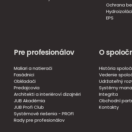
Ochrana be
Hydroizoláci
EPS
Pre profesionálov
O spoločn
Maliari a natierači
História spoloč
Fasádnici
Vedenie spoloč
Obkladači
Udržateľný roz
Predajcovia
Systémy mana
Architekti a interiéroví dizajnéri
Integrita
JUB Akadémia
Obchodní partn
JUB Profi Club
Kontakty
Systémové riešenia - PROFI
Rady pre profesionálov