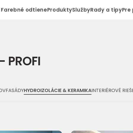
Farebné odtiene
Produkty
Služby
Rady a tipy
Pre
– PROFI
OV
FASÁDY
HYDROIZOLÁCIE & KERAMIKA
INTERIÉROVÉ RIEŠ