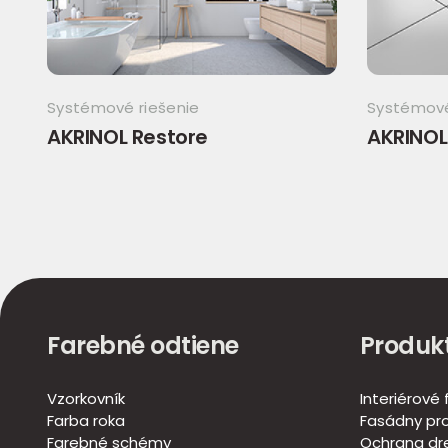
Systémové riešenie
Systémové
AKRINOL Restore
AKRINOL
Farebné odtiene
Produk
Vzorkovník
Interiérové
Farba roka
Fasádny pr
Farebné schémy
Ochrana dr