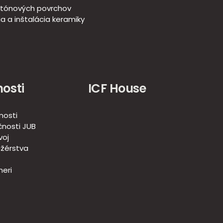
tónových povrchov
a a inštalácia keramiky
osti
ICF House
nosti
nosti JUB
voj
žérstva
eri