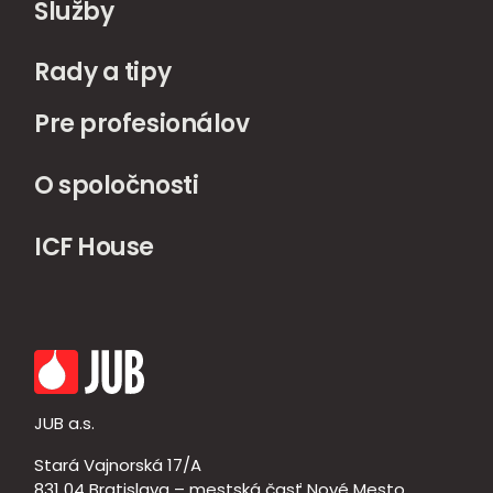
Služby
Rady a tipy
Pre profesionálov
O spoločnosti
ICF House
JUB a.s.
Stará Vajnorská 17/A
831 04 Bratislava – mestská časť Nové Mesto