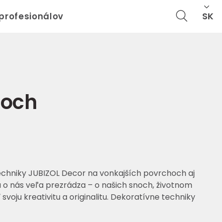
SK
 profesionálov
hoch
echniky JUBIZOL Decor na vonkajších povrchoch aj
 o nás veľa prezrádza – o našich snoch, životnom
oju kreativitu a originalitu. Dekoratívne techniky