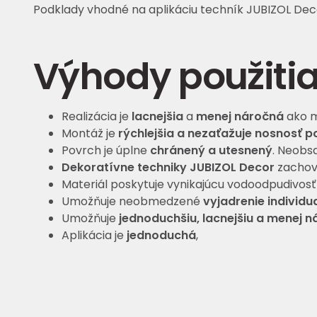
Podklady vhodné na aplikáciu techník JUBIZOL Deco
Výhody použitia
Realizácia je
lacnejšia
a
menej náročná
ako m
Montáž je
rýchlejšia a nezaťažuje nosnosť 
Povrch je úplne
chránený a utesnený
. Neobsa
Dekoratívne techniky JUBIZOL Decor
zachová
Materiál poskytuje vynikajúcu vodoodpudivosť 
Umožňuje neobmedzené
vyjadrenie individua
Umožňuje
jednoduchšiu, lacnejšiu a menej n
Aplikácia je
jednoduchá
,