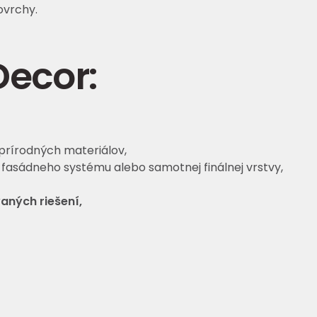
ovrchy.
Decor:
í prírodných materiálov,
fasádneho systému alebo samotnej finálnej vrstvy,
aných riešení,