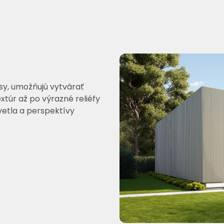
ásy, umožňujú vytvárať
xtúr až po výrazné reliéfy
vetla a perspektívy