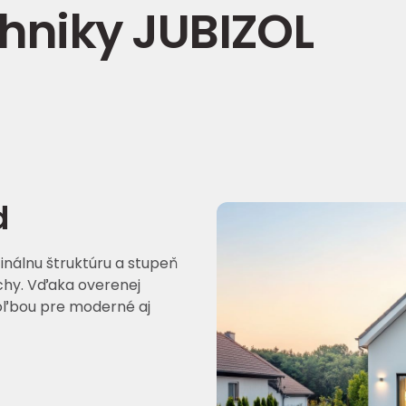
hniky JUBIZOL
d
nálnu štruktúru a stupeň
rchy. Vďaka overenej
 voľbou pre moderné aj