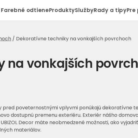
Farebné odtiene
Produkty
Služby
Rady a tipy
Pre
choch
/
Dekoratívne techniky na vonkajších povrchoch
y na vonkajších povrc
y pred poveternostnými vplyvmi ponúkajú dekoratívne t
novo dostupnú premenu exteriéru. Exteriér nášho domova
 JUBIZOL Decor máte neobmedzené možnosti, ako vyjadriť sv
odných materiálov.