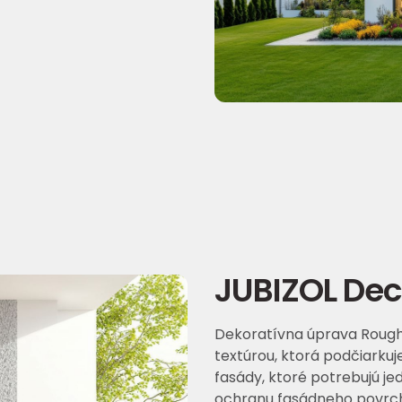
JUBIZOL Dec
Dekoratívna úprava Rough
textúrou, ktorá podčiarkuj
fasády, ktoré potrebujú je
ochranu fasádneho povrch