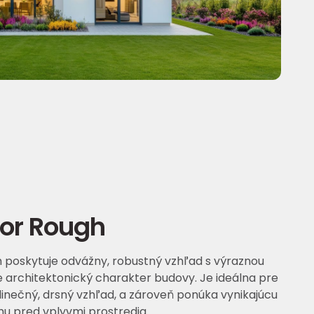
or Rough
 poskytuje odvážny, robustný vzhľad s výraznou
e architektonický charakter budovy. Je ideálna pre
dinečný, drsný vzhľad, a zároveň ponúka vynikajúcu
u pred vplyvmi prostredia.