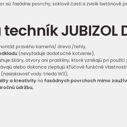
r sú: fasádne povrchy, soklové časti a zvislé betónové p
 techník JUBIZOL 
ontáž pravého kameňa/ dreva /tehly,
podkladu
(nevyžaduje dodatočné kotvenie),
huje škáry, otvory ani praskliny, ktoré vznikajú pri použit
vajú alebo dokonca zlepšujú kľúčové funkčné vlastnosti 
(nasiakavosť vody: trieda W3),
lity a kreativity
na
fasádnych povrchoch
mimo zaužív
áročnú údržbu,