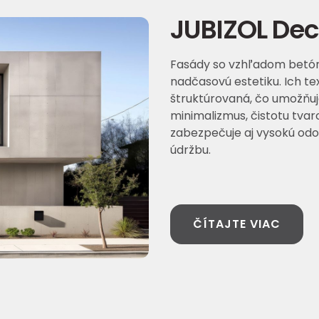
JUBIZOL Dec
Fasády so vzhľadom betónu
nadčasovú estetiku. Ich t
štruktúrovaná, čo umožňuj
minimalizmus, čistotu tvar
zabezpečuje aj vysokú od
údržbu.
ČÍTAJTE VIAC