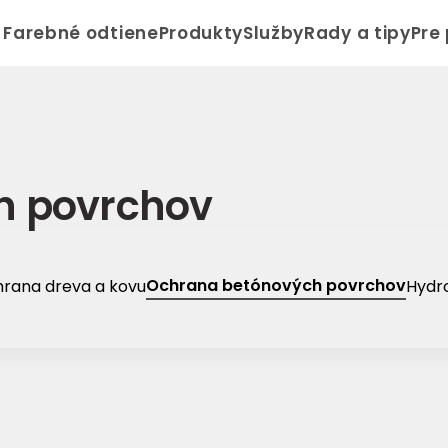
Farebné odtiene
Produkty
Služby
Rady a tipy
Pre
h povrchov
Ochrana betónových povrchov
rana dreva a kovu
Hydro