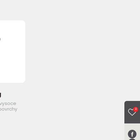
g
 vysoce
povrchy
0