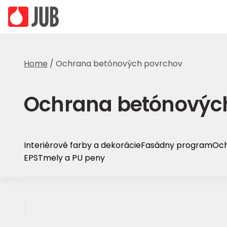
Home
/
Ochrana betónových povrchov
Ochrana betónovýc
Interiérové farby a dekorácie
Fasádny program
Och
EPS
Tmely a PU peny