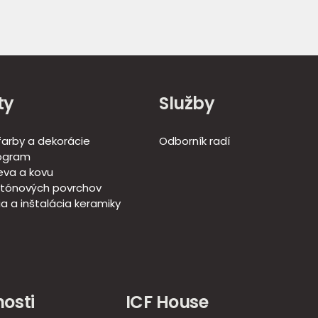
ty
Služby
 farby a dekorácie
Odborník radí
ogram
eva a kovu
tónových povrchov
a a inštalácia keramiky
osti
ICF House