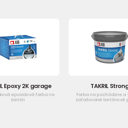
IL Epoxy 2K garage
TAKRIL Stron
žková epoxidová farba na
Farba na pochôdzne a
betón
zaťažované betónové 