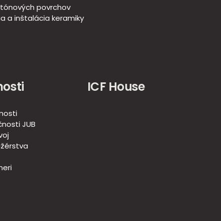
tónových povrchov
a a inštalácia keramiky
osti
ICF House
nosti
nosti JUB
voj
žérstva
eri