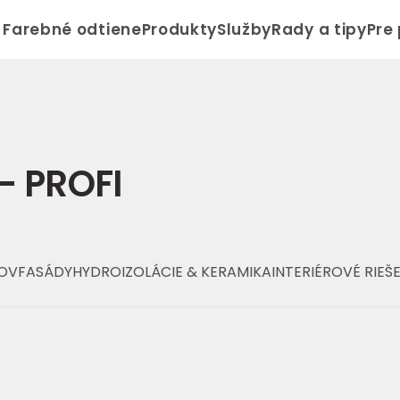
Farebné odtiene
Produkty
Služby
Rady a tipy
Pre
– PROFI
KOV
FASÁDY
HYDROIZOLÁCIE & KERAMIKA
INTERIÉROVÉ RIEŠ