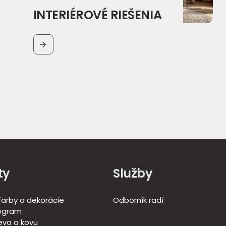
INTERIÉROVÉ RIEŠENIA
BUTTON
ty
Služby
 farby a dekorácie
Odborník radí
ogram
eva a kovu