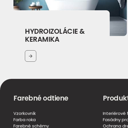
HYDROIZOLÁCIE &
KERAMIKA
BUTTON
Farebné odtiene
Produk
Vzorkovník
Interiérové
Farba roka
Fasádny pr
Farebné schémy
Ochrana dr