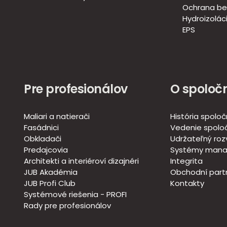
Ochrana be
Hydroizoláci
EPS
Pre profesionálov
O spoločn
Maliari a natierači
História spoloč
Fasádnici
Vedenie spoloč
Obkladači
Udržateľný roz
Predajcovia
Systémy mana
Architekti a interiéroví dizajnéri
Integrita
JUB Akadémia
Obchodní partn
JUB Profi Club
Kontakty
Systémové riešenia - PROFI
Rady pre profesionálov