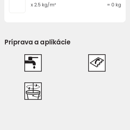
x
2.5
kg/m²
=
0
kg
Príprava a aplikácie