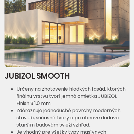
JUBIZOL SMOOTH
Určený na zhotovenie hladkých fasád, ktorých
finálnu vrstvu tvorí jemná omietka JUBIZOL
Finish S 1,0 mm.
Zdôrazňuje jednoduché povrchy moderných
stavieb, súčasné tvary a pri obnove dodáva
starším budovám svieži vzhľad.
Je vhodný pre všetky typy masívnych