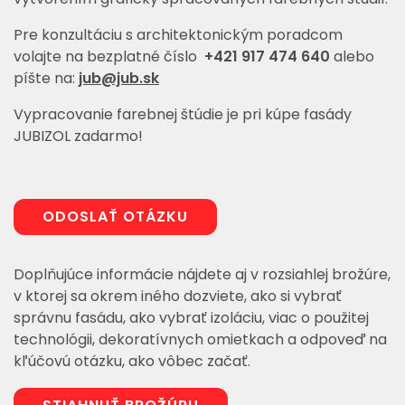
Pre konzultáciu s architektonickým poradcom
volajte na bezplatné číslo
+421 917 474 640
alebo
píšte na:
jub@jub.sk
Vypracovanie farebnej štúdie je pri kúpe fasády
JUBIZOL zadarmo!
ODOSLAŤ OTÁZKU
Doplňujúce informácie nájdete aj v rozsiahlej brožúre,
v ktorej sa okrem iného dozviete, ako si vybrať
správnu fasádu, ako vybrať izoláciu, viac o použitej
technológii, dekoratívnych omietkach a odpoveď na
kľúčovú otázku, ako vôbec začať.