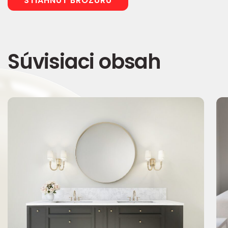
STIAHNUŤ BROŽÚRU
Súvisiaci obsah