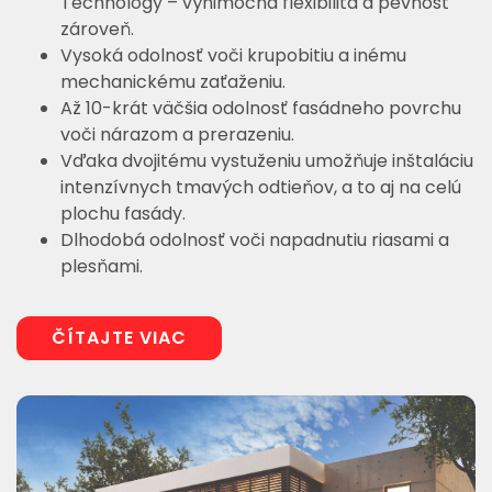
Technology – výnimočná flexibilita a pevnosť
zároveň.
Vysoká odolnosť voči krupobitiu a inému
mechanickému zaťaženiu.
Až 10-krát väčšia odolnosť fasádneho povrchu
voči nárazom a prerazeniu.
Vďaka dvojitému vystuženiu umožňuje inštaláciu
intenzívnych tmavých odtieňov, a to aj na celú
plochu fasády.
Dlhodobá odolnosť voči napadnutiu riasami a
plesňami.
ČÍTAJTE VIAC