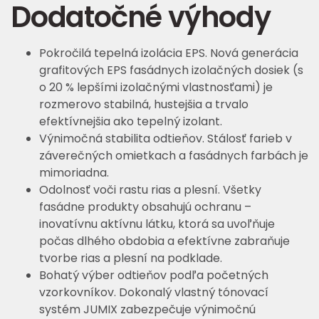
Dodatočné výhody
Pokročilá tepelná izolácia EPS. Nová generácia
grafitových EPS fasádnych izolačných dosiek (s
o 20 % lepšími izolačnými vlastnosťami) je
rozmerovo stabilná, hustejšia a trvalo
efektívnejšia ako tepelný izolant.
Výnimočná stabilita odtieňov. Stálosť farieb v
záverečných omietkach a fasádnych farbách je
mimoriadna.
Odolnosť voči rastu rias a plesní. Všetky
fasádne produkty obsahujú ochranu –
inovatívnu aktívnu látku, ktorá sa uvoľňuje
počas dlhého obdobia a efektívne zabraňuje
tvorbe rias a plesní na podklade.
Bohatý výber odtieňov podľa početných
vzorkovníkov. Dokonalý vlastný tónovací
systém JUMIX zabezpečuje výnimočnú