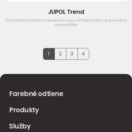
JUPOL Trend
Umývateľná farba s vysokou krycou schopnosťou pripravená
na použitie
1
2
3
4
Farebné odtiene
Produkty
Služby