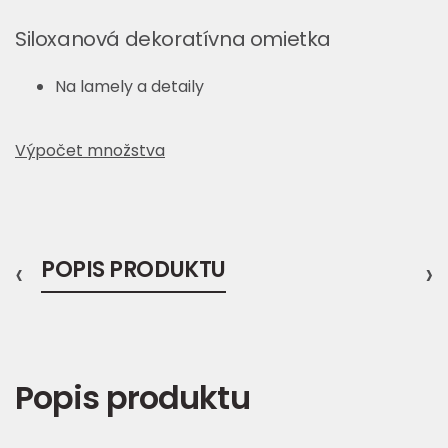
Siloxanová dekoratívna omietka
Na lamely a detaily
Výpočet množstva
‹
POPIS PRODUKTU
›
Popis produktu