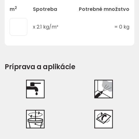
2
m
Spotreba
Potrebné množstvo
x
2.1
kg/m²
=
0
kg
Príprava a aplikácie