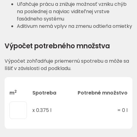
Uľahčuje prácu a znižuje možnosť vzniku chýb
na poslednej a najviac viditeľnej vrstve
fasádneho systému
Aditivum nemá vplyv na zmenu odtieňa omietky
Výpočet potrebného množstva
Výpočet zohľadňuje priemernú spotrebu a môže sa
líšiť v závislosti od podkladu.
2
m
Spotreba
Potrebné množstvo
x
0.375
l
=
0
l