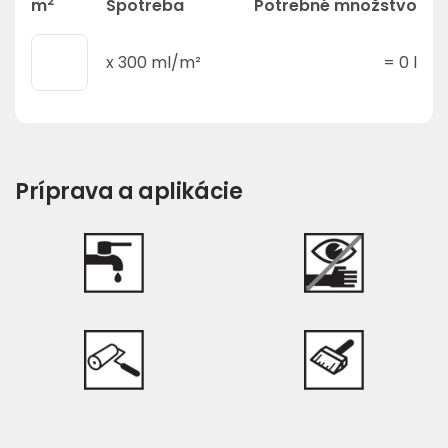
2
m
Spotreba
Potrebné množstvo
x
300
ml/m²
=
0
l
Príprava a aplikácie