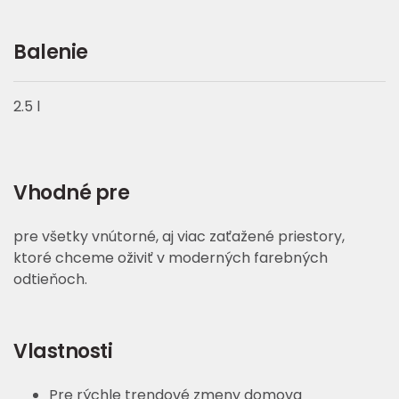
Balenie
2.5 l
Vhodné pre
pre všetky vnútorné, aj viac zaťažené priestory,
ktoré chceme oživiť v moderných farebných
odtieňoch.
Vlastnosti
Pre rýchle trendové zmeny domova