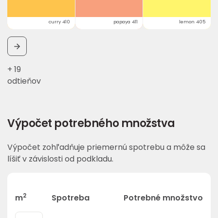
curry 410
papaya 411
lemon 405
+ 19
odtieňov
Výpočet potrebného množstva
Výpočet zohľadňuje priemernú spotrebu a môže sa
líšiť v závislosti od podkladu.
2
m
Spotreba
Potrebné množstvo