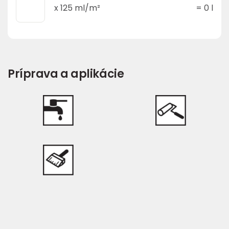
x
125
ml/m²
=
0
l
Príprava a aplikácie