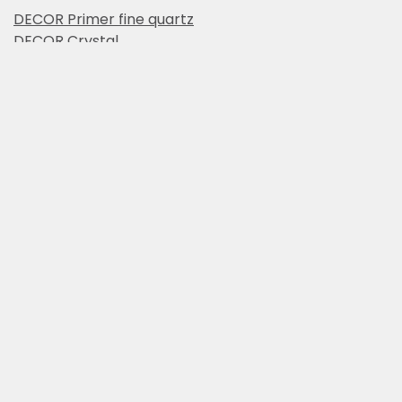
DECOR Primer fine quartz
DECOR Crystal
DECOR Crystals gel
Realizácia techniky
Príprava
povrchu
:
Povrch musí byť pevný, suchý a čistý, zbavený
nesúdržných častíc, prachu, olejových škvŕn a
iných nečistôt.
Povrch vyrovnajte vyrovnávacou hmotou zo
sortimentu JUBOLIN. Nechajte schnúť 12 hodín.
Po zaschnutí povrch prebrúste a odstráňte
prach.
Technika aplikácie: