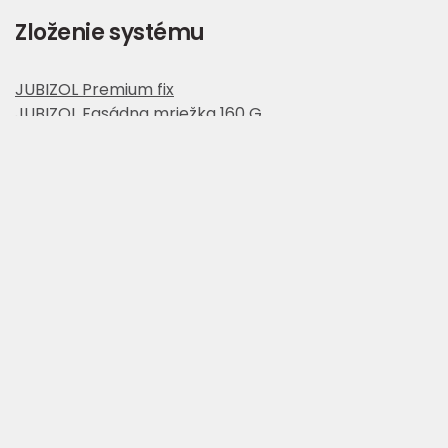
Zloženie systému
JUBIZOL Premium fix
JUBIZOL Fasádna mriežka 160 G
JUBIZOL Unigrund
JUBIZOL Kulirplast 1.8 premium
Výhody a prínosy pre investora
Vybrané unikátne farebné odtiene Kulirpast
premium zabezpečujú želanú eleganciu
Vynikajúca odolnosť voči poveternostným
vplyvom
Vysoká odolnosť fasádnych plôch voči nárazom
a prerazeniu