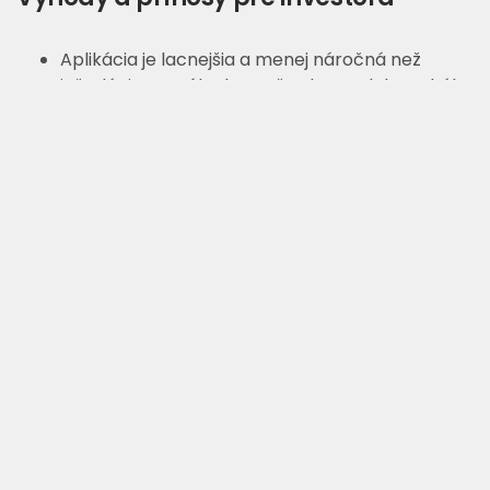
Aplikácia je lacnejšia a menej náročná než
inštalácia pravého kameňa, dreva alebo tehál
Dekoratívne techniky JUBIZOL Decor
zachovávajú alebo dokonca zlepšujú kľúčové
funkčné vlastnosti fasádneho systému / finálnej
vrstvy
Materiál poskytuje vynikajúcu vodoodpudivosť
Proces aplikácie je jednoduchý
Umožňuje jednoduchšiu, cenovo dostupnejšiu a
menej náročnú údržbu
Umožňuje neobmedzené vyjadrenie individuality
a kreativity na fasádnych povrchoch, čím
prekračuje zaužívané postupy