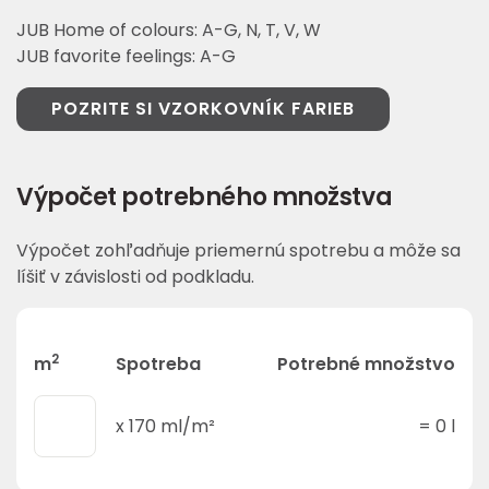
JUB Home of colours: A-G, N, T, V, W
JUB favorite feelings: A-G
POZRITE SI VZORKOVNÍK FARIEB
Výpočet potrebného množstva
Výpočet zohľadňuje priemernú spotrebu a môže sa
líšiť v závislosti od podkladu.
2
m
Spotreba
Potrebné množstvo
x
170
ml/m²
=
0
l