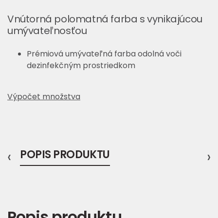
Vnútorná polomatná farba s vynikajúcou
umývateľnosťou
Prémiová umývateľná farba odolná voči
dezinfekčným prostriedkom
Výpočet množstva
‹
POPIS PRODUKTU
›
Popis produktu