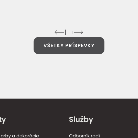
VŠETKY PRÍSPEVKY
ty
Služby
 farby a dekorácie
Odborník radí