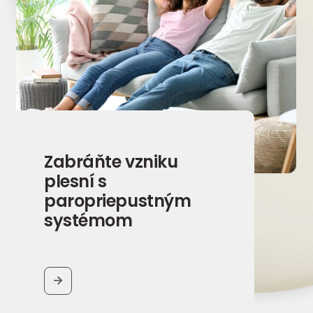
Zabráňte vzniku
plesní s
paropriepustným
systémom
BUTTON