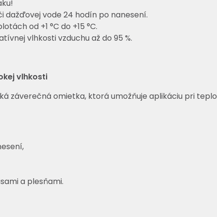
aku!
i dažďovej vode 24 hodín po nanesení.
lotách od +1 °C do +15 °C.
tívnej vlhkosti vzduchu až do 95 %.
okej vlhkosti
ká záverečná omietka, ktorá umožňuje aplikáciu pri teplotá
esení,
sami a plesňami.