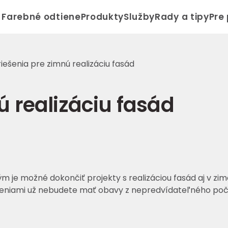
Farebné odtiene
Produkty
Služby
Rady a tipy
Pre
 riešenia pre zimnú realizáciu fasád
ú realizáciu fasád
m je možné dokončiť projekty s realizáciou fasád aj v zi
ešeniami už nebudete mať obavy z nepredvídateľného poč