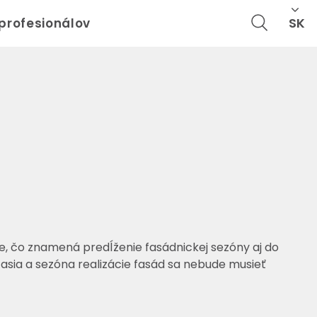
SK
 profesionálov
me, čo znamená predĺženie fasádnickej sezóny aj do
asia a sezóna realizácie fasád sa nebude musieť