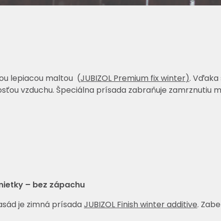
nou lepiacou maltou (
JUBIZOL Premium fix winter
)
. Vďaka
ťou vzduchu. Špeciálna prísada zabraňuje zamrznutiu malt
omietky – bez zápachu
fasád je zimná prísada
JUBIZOL Finish winter additive
. Zab