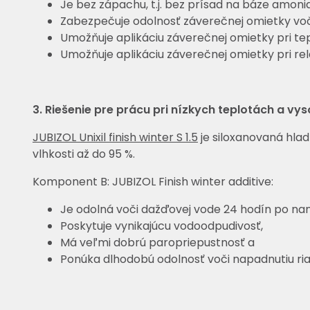
Je bez zápachu, t.j. bez prísad na báze amoni
Zabezpečuje odolnosť záverečnej omietky voč
Umožňuje aplikáciu záverečnej omietky pri tep
Umožňuje aplikáciu záverečnej omietky pri rela
3. Riešenie pre prácu pri nízkych teplotách a vys
JUBIZOL Unixil finish winter S 1.5
je siloxanovaná hlad
vlhkosti až do 95 %.
Komponent B: JUBIZOL Finish winter additive:
Je odolná voči dažďovej vode 24 hodín po nan
Poskytuje vynikajúcu vodoodpudivosť,
Má veľmi dobrú paropriepustnosť a
Ponúka dlhodobú odolnosť voči napadnutiu ria