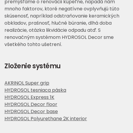
premýšľame o renovácii kúpeľne, napadá nám
mnoho faktorov, ktoré negatívne ovplyvňujú túto
skúsenosť, napríklad odstraňovanie keramických
obkladov, prašnosť, hlučné búranie, dlhá doba
realizácie, otázka likvidácie odpadu atď. S
renovačným systémom HYDROSOL Decor sme
všetkého tohto ušetrení.
Zloženie systému
AKRINOL Super grip
HYDROSOL tesniaca páska
HYDROSOL Express 1K
HYDROSOL Decor floor
HYDROSOL Decor base
HYDROSOL Polyurethane 2K interior