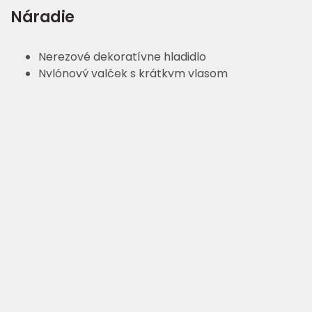
Náradie
Nerezové dekoratívne hladidlo
Nylónový valček s krátkym vlasom
Výhody a prínosy pre investora
Dodatočná ochrana proti výskytu rias a plesní
Dokonalá vodoodpudivosť
Jednoduchá aplikácia pri renováciách
Jednoduchá údržba a čistenie, vyššia hygiena
Nekonečné možnosti kombinovania farebných
odtieňov
Vynikajúci estetický vzhľad
Výnimočná vodotesná ochrana