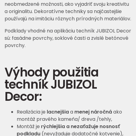
neobmedzené možnosti, ako vyjadriť svoju kreativitu
a originalitu. Dekoratívne techniky sa najčastejšie
používajú na imitáciu rôznych prírodných materiálov.
Podklady vhodné na aplikáciu techník JUBIZOL Decor
sú: fasádne povrchy, soklové časti a zvislé betónové
povrchy.
Výhody použitia
techník JUBIZOL
Decor:
Realizácia je
lacnejšia
a
menej náročná
ako
montáž pravého kameňa/ dreva /tehly,
Montáž je
rýchlejšia a nezaťažuje nosnosť
podkladu
(nevyžaduje dodatočné kotvenie),