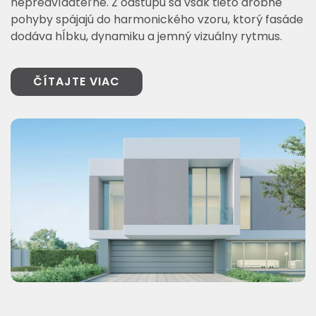
nepredvídateľne. Z odstupu sa však tieto drobné
pohyby spájajú do harmonického vzoru, ktorý fasáde
dodáva hĺbku, dynamiku a jemný vizuálny rytmus.
ČÍTAJTE VIAC