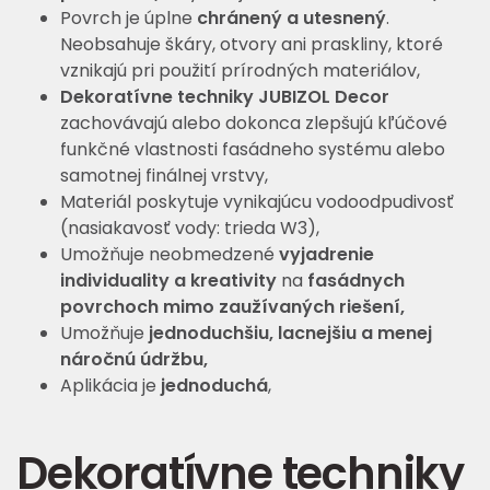
Povrch je úplne
chránený a utesnený
.
Neobsahuje škáry, otvory ani praskliny, ktoré
vznikajú pri použití prírodných materiálov,
Dekoratívne techniky JUBIZOL Decor
zachovávajú alebo dokonca zlepšujú kľúčové
funkčné vlastnosti fasádneho systému alebo
samotnej finálnej vrstvy,
Materiál poskytuje vynikajúcu vodoodpudivosť
(nasiakavosť vody: trieda W3),
Umožňuje neobmedzené
vyjadrenie
individuality a kreativity
na
fasádnych
povrchoch
mimo zaužívaných riešení,
Umožňuje
jednoduchšiu, lacnejšiu a menej
náročnú údržbu,
Aplikácia je
jednoduchá
,
Dekoratívne techniky