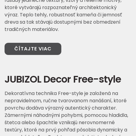
fasády jedinečné textúry, vzory a reliéfne motívy,
ktoré vytvárajú rozpoznateľný architektonický
výraz. Teplo tehly, robustnosť kameňa či jemnosť
dreva sa tak stávajú dostupnými bez obmedzení
tradičných materiálov.
ČÍTAJTE VIAC
JUBIZOL Decor Free-style
Dekoratívna technika Free-style je založená na
nepravidelnom, ručne tvarovanom nanášaní, ktoré
povrchu dodáva výrazný autentický charakter.
Zámernými náhodnými pohybmi, pomocou hladidla,
štetca alebo špachtle vznikajú nerovnomerné
textúry, ktoré na prvý pohľad pôsobia dynamicky a