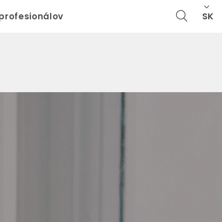
SK
 profesionálov