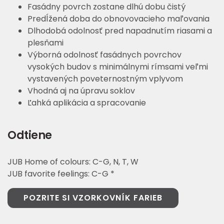
Fasádny povrch zostane dlhú dobu čistý
Predĺžená doba do obnovovacieho maľovania
Dlhodobá odolnosť pred napadnutím riasami a
plesňami
Výborná odolnosť fasádnych povrchov
vysokých budov s minimálnymi rímsami veľmi
vystavených poveternostným vplyvom
Vhodná aj na úpravu soklov
Ľahká aplikácia a spracovanie
Odtiene
JUB Home of colours: C-G, N, T, W
JUB favorite feelings: C-G *
POZRITE SI VZORKOVNÍK FARIEB