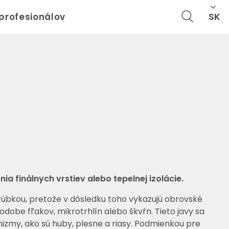
SK
 profesionálov
a finálnych vrstiev alebo tepelnej izolácie.
hrúbkou, pretože v dôsledku toho vykazujú obrovské
obe fľakov, mikrotrhlín alebo škvŕn. Tieto javy sa
nizmy, ako sú huby, plesne a riasy. Podmienkou pre