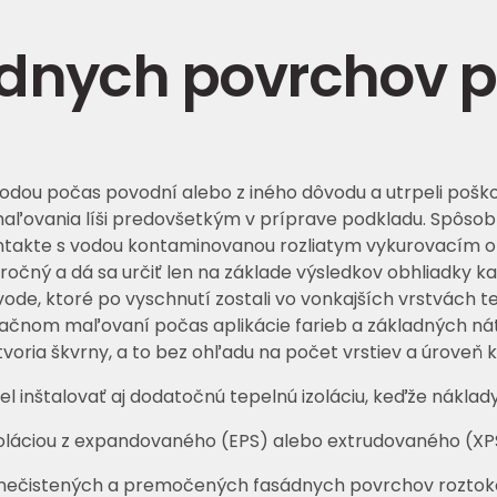
dnych povrchov 
vodou počas povodní alebo z iného dôvodu a utrpeli pošk
ovania líši predovšetkým v príprave podkladu. Spôsob r
ntakte s vodou kontaminovanou rozliatym vykurovacím ol
očný a dá sa určiť len na základe výsledkov obhliadky ka
ode, ktoré po vyschnutí zostali vo vonkajších vrstvách t
ovačnom maľovaní počas aplikácie farieb a základných nát
tvoria škvrny, a to bez ohľadu na počet vrstiev a úroveň 
 inštalovať aj dodatočnú tepelnú izoláciu, keďže náklady
áciou z expandovaného (EPS) alebo extrudovaného (XPS) 
 znečistených a premočených fasádnych povrchov roztoko