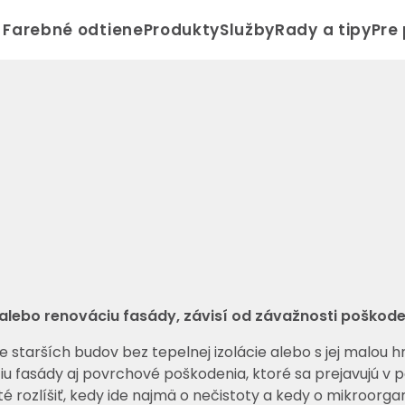
Farebné odtiene
Produkty
Služby
Rady a tipy
Pre
lebo renováciu fasády, závisí od závažnosti poškodeni
e starších budov bez tepelnej izolácie alebo s jej malou 
fasády aj povrchové poškodenia, ktoré sa prejavujú v pod
é rozlíšiť, kedy ide najmä o nečistoty a kedy o mikroorga