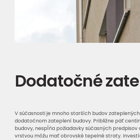
Dodatočné zate
V súčasnosti je mnoho starších budov zateplených l
dodatočnom zateplení budovy. Približne päť centime
budovy, nespĺňa požiadavky súčasných predpisov o 
vrstvou môžu mať obrovské tepelné straty. Investí