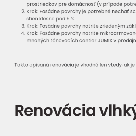
prostriedkov pre domácnosť (v prípade potre
Krok: Fasádne povrchy je potrebné nechať sc
stien klesne pod 5 %.
Krok: Fasádne povrchy natrite zriedeným zákl
Krok: Fasádne povrchy natrite mikroarmova
mnohých tónovacích centier JUMIX v predajni
Takto opísaná renovácia je vhodná len vtedy, ak j
Renovácia vlhk