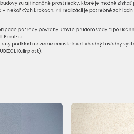
budovy sú aj finančné prostriedky, ktoré je možné získa
v niekoľkých krokoch. Pri realizácii je potrebné zohľadn
 prípade potreby povrchy umyte prúdom vody a po uschn
L Emulzia
.
avený podklad môžeme nainštalovať vhodný fasádny syst
UBIZOL Kulirplast
).