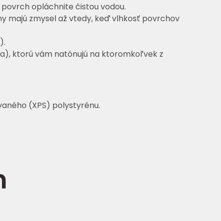
povrch opláchnite čistou vodou.
y majú zmysel až vtedy, keď vlhkosť povrchov
).
ia), ktorú vám natónujú na ktoromkoľvek z
vaného (XPS) polystyrénu.
n