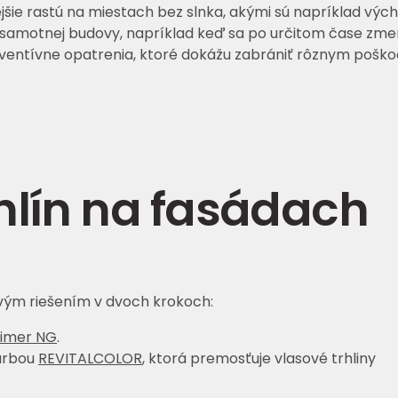
ejšie rastú na miestach bez slnka, akými sú napríklad vý
m samotnej budovy, napríklad keď sa po určitom čase zme
entívne opatrenia, ktoré dokážu zabrániť rôznym poškod
hlín na fasádach
ovým riešením v dvoch krokoch:
rimer NG
.
arbou
REVITALCOLOR
, ktorá premosťuje vlasové trhliny