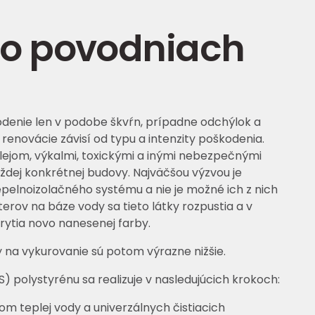
po povodniach
odenie len v podobe škvŕn, prípadne odchýlok a
enovácie závisí od typu a intenzity poškodenia.
ejom, výkalmi, toxickými a inými nebezpečnými
ždej konkrétnej budovy. Najväčšou výzvou je
epelnoizolačného systému a nie je možné ich z nich
erov na báze vody sa tieto látky rozpustia a v
krytia novo nanesenej farby.
 na vykurovanie sú potom výrazne nižšie.
polystyrénu sa realizuje v nasledujúcich krokoch:
m teplej vody a univerzálnych čistiacich