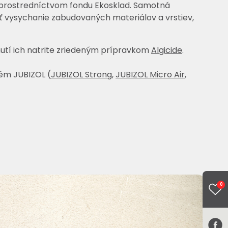
ť prostredníctvom fondu Ekosklad. Samotná
iť vysychanie zabudovaných materiálov a vrstiev,
utí ich natrite zriedeným prípravkom
Algicide
.
ém JUBIZOL (
JUBIZOL Strong
,
JUBIZOL Micro Air
,
0