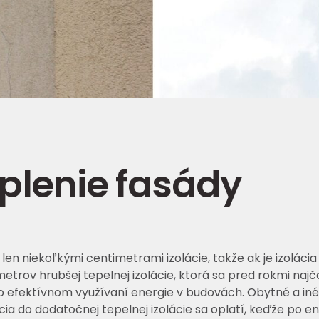
plenie fasády
en niekoľkými centimetrami izolácie, takže ak je izoláci
trov hrubšej tepelnej izolácie, ktorá sa pred rokmi najč
efektívnom využívaní energie v budovách. Obytné a iné b
cia do dodatočnej tepelnej izolácie sa oplatí, keďže po