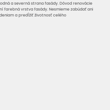
chodná a severná strana fasády. Dôvod renovácie
ní farebná vrstva fasády. Nesmieme zabúdať ani
eniam a predĺžiť životnosť celého