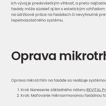
ich vývoj je predovšetkým vlhkosť, a preto najčast
fasády môže súvisieť aj len s estetickým vzhľado
na údržbové práce na fasádach či nevyhnutné prev
tepelnoizolačného systému.
Oprava mikrotr
Oprava mikrotrhlín na fasáde sa realizuje systém
Krok Nanesenie základného náteru
REVITAL P
Krok: Maľovanie mikroarmovanou fasádnou f