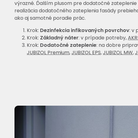
výrazné. Ďalším plusom pre dodatočné zateplenie 
realizácia dodatočného zateplenia fasády prebieha 
ako aj samotné poradie prác.
Krok:
Dezinfekcia infikovaných povrchov
: v
Krok:
Základný náter
: v prípade potreby,
AKRI
Krok:
Dodatočné zateplenie
: na dobre pripr
JUBIZOL Premium
,
JUBIZOL EPS
,
JUBIZOL MW
,
J