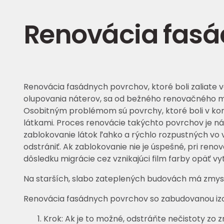
Renovácia fasá
Renovácia fasádnych povrchov, ktoré boli zaliate 
olupovania náterov, sa od bežného renovačného maľ
Osobitným problémom sú povrchy, ktoré boli v ko
látkami. Proces renovácie takýchto povrchov je nár
zablokovanie látok ľahko a rýchlo rozpustných vo v
odstrániť. Ak zablokovanie nie je úspešné, pri ren
dôsledku migrácie cez vznikajúci film farby opäť vy
Na starších, slabo zateplených budovách má zmysel
Renovácia fasádnych povrchov so zabudovanou izol
Krok: Ak je to možné, odstráňte nečistoty zo