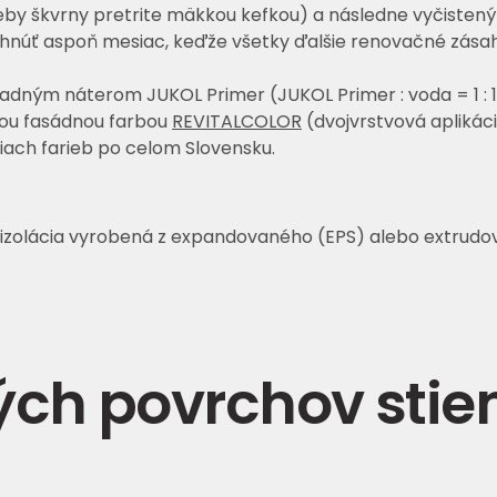
by škvrny pretrite mäkkou kefkou) a následne vyčistený 
hnúť aspoň mesiac, keďže všetky ďalšie renovačné zásah
adným náterom JUKOL Primer (JUKOL Primer : voda = 1 : 1
nou fasádnou farbou
REVITALCOLOR
(dvojvrstvová aplikác
ach farieb po celom Slovensku.
e izolácia vyrobená z expandovaného (EPS) alebo extrudo
ých povrchov stie