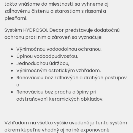
takto vnášame do miestnosti, sa vyhneme aj
zdĺhavému čisteniu a starostiam s riasami a
plesňami.
Systém HYDROSOL Decor predstavuje dodatočnú
ochranu proti nim a zároveň sa vyznačuje:
Výnimočnou vodoodolnou ochranou,
Úplnou vodoodpudivosťou,
Jednoduchou údržbou,
Výnimočným estetickým vzhľadom,
Renováciou bez zdĺhavých a drahých postupov
a
Renováciou bez prachu a špiny pri
odstraňovaní keramických obkladov.
Vzhľadom na všetko vyššie uvedené je tento systém
okrem kúpeľne vhodný aj na iné exponované