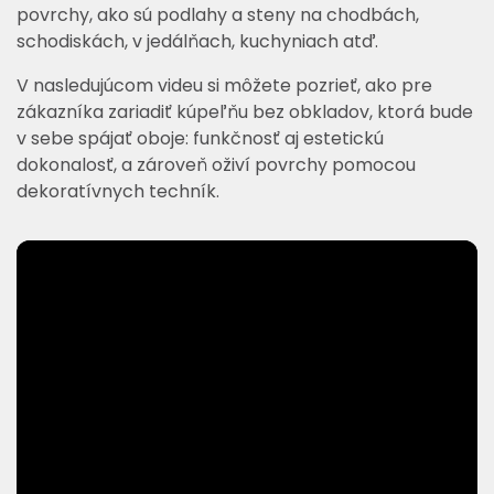
povrchy, ako sú podlahy a steny na chodbách,
schodiskách, v jedálňach, kuchyniach atď.
V nasledujúcom videu si môžete pozrieť, ako pre
zákazníka zariadiť kúpeľňu bez obkladov, ktorá bude
v sebe spájať oboje: funkčnosť aj estetickú
dokonalosť, a zároveň oživí povrchy pomocou
dekoratívnych techník.