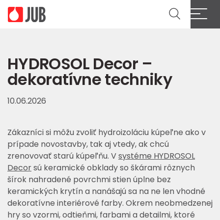
HYDROSOL Decor –
dekoratívne techniky
10.06.2026
Zákazníci si môžu zvoliť hydroizoláciu kúpeľne ako v
prípade novostavby, tak aj vtedy, ak chcú
zrenovovať starú kúpeľňu. V
systéme HYDROSOL
Decor
sú keramické obklady so škárami rôznych
šírok nahradené povrchmi stien úplne bez
keramických krytín a nanášajú sa na ne len vhodné
dekoratívne interiérové farby. Okrem neobmedzenej
hry so vzormi, odtieňmi, farbami a detailmi, ktoré