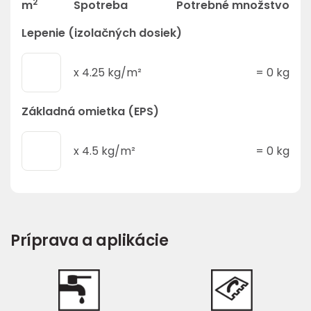
2
m
Spotreba
Potrebné množstvo
Lepenie (izolačných dosiek)
x
4.25
kg/m²
=
0
kg
Základná omietka (EPS)
x
4.5
kg/m²
=
0
kg
Príprava a aplikácie