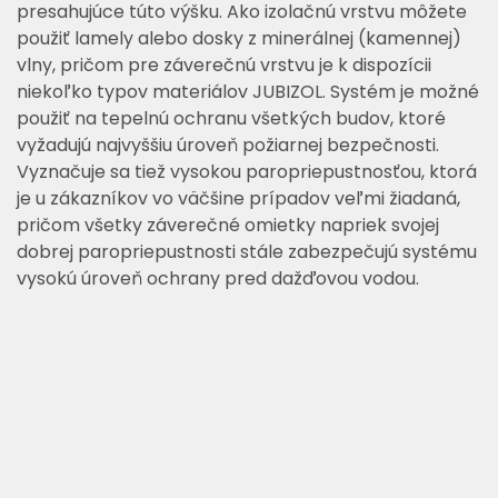
presahujúce túto výšku. Ako izolačnú vrstvu môžete
použiť lamely alebo dosky z minerálnej (kamennej)
vlny, pričom pre záverečnú vrstvu je k dispozícii
niekoľko typov materiálov JUBIZOL. Systém je možné
použiť na tepelnú ochranu všetkých budov, ktoré
vyžadujú najvyššiu úroveň požiarnej bezpečnosti.
Vyznačuje sa tiež vysokou paropriepustnosťou, ktorá
je u zákazníkov vo väčšine prípadov veľmi žiadaná,
pričom všetky záverečné omietky napriek svojej
dobrej paropriepustnosti stále zabezpečujú systému
vysokú úroveň ochrany pred dažďovou vodou.
Obrázok systému