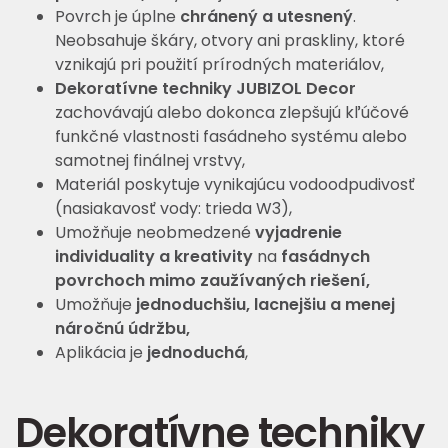
Povrch je úplne
chránený a utesnený
.
Neobsahuje škáry, otvory ani praskliny, ktoré
vznikajú pri použití prírodných materiálov,
Dekoratívne techniky JUBIZOL Decor
zachovávajú alebo dokonca zlepšujú kľúčové
funkčné vlastnosti fasádneho systému alebo
samotnej finálnej vrstvy,
Materiál poskytuje vynikajúcu vodoodpudivosť
(nasiakavosť vody: trieda W3),
Umožňuje neobmedzené
vyjadrenie
individuality a kreativity
na
fasádnych
povrchoch
mimo zaužívaných riešení,
Umožňuje
jednoduchšiu, lacnejšiu a menej
náročnú údržbu,
Aplikácia je
jednoduchá
,
Dekoratívne techniky