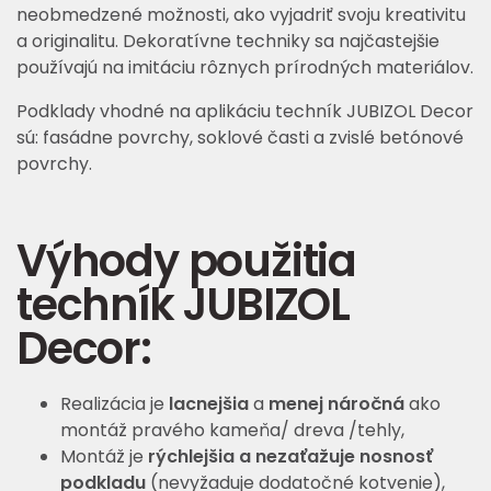
neobmedzené možnosti, ako vyjadriť svoju kreativitu
a originalitu. Dekoratívne techniky sa najčastejšie
používajú na imitáciu rôznych prírodných materiálov.
Podklady vhodné na aplikáciu techník JUBIZOL Decor
sú: fasádne povrchy, soklové časti a zvislé betónové
povrchy.
Výhody použitia
techník JUBIZOL
Decor:
Realizácia je
lacnejšia
a
menej náročná
ako
montáž pravého kameňa/ dreva /tehly,
Montáž je
rýchlejšia a nezaťažuje nosnosť
podkladu
(nevyžaduje dodatočné kotvenie),