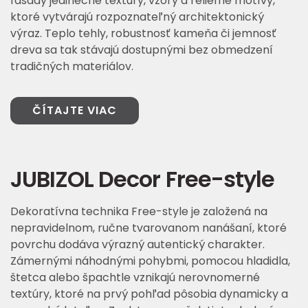
fasády jedinečné textúry, vzory a reliéfne motívy,
ktoré vytvárajú rozpoznateľný architektonický
výraz. Teplo tehly, robustnosť kameňa či jemnosť
dreva sa tak stávajú dostupnými bez obmedzení
tradičných materiálov.
ČÍTAJTE VIAC
JUBIZOL Decor Free-style
Dekoratívna technika Free-style je založená na
nepravidelnom, ručne tvarovanom nanášaní, ktoré
povrchu dodáva výrazný autentický charakter.
Zámernými náhodnými pohybmi, pomocou hladidla,
štetca alebo špachtle vznikajú nerovnomerné
textúry, ktoré na prvý pohľad pôsobia dynamicky a