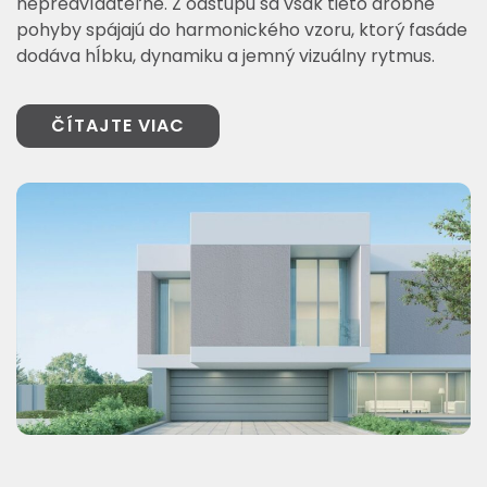
nepredvídateľne. Z odstupu sa však tieto drobné
pohyby spájajú do harmonického vzoru, ktorý fasáde
dodáva hĺbku, dynamiku a jemný vizuálny rytmus.
ČÍTAJTE VIAC