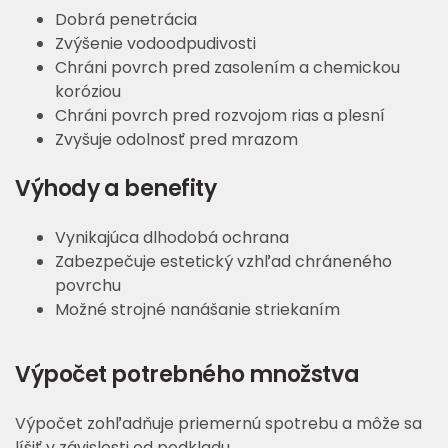
Dobrá penetrácia
Zvýšenie vodoodpudivosti
Chráni povrch pred zasolením a chemickou
koróziou
Chráni povrch pred rozvojom rias a plesní
Zvyšuje odolnosť pred mrazom
Výhody a benefity
Vynikajúca dlhodobá ochrana
Zabezpečuje estetický vzhľad chráneného
povrchu
Možné strojné nanášanie striekaním
Výpočet potrebného množstva
Výpočet zohľadňuje priemernú spotrebu a môže sa
líšiť v závislosti od podkladu.