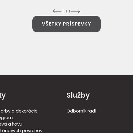
VŠETKY PRÍSPEVKY
ty
Služby
 farby a dekorácie
Odborník radí
ogram
eva a kovu
tónových povrchov