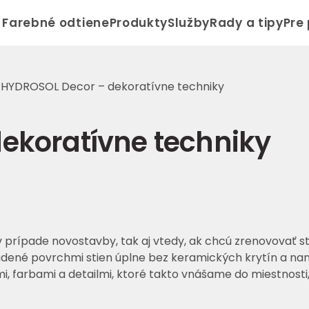
Farebné odtiene
Produkty
Služby
Rady a tipy
Pre
/
HYDROSOL Decor – dekoratívne techniky
ekoratívne techniky
 v prípade novostavby, tak aj vtedy, ak chcú zrenovovať s
dené povrchmi stien úplne bez keramických krytín a naná
, farbami a detailmi, ktoré takto vnášame do miestnosti