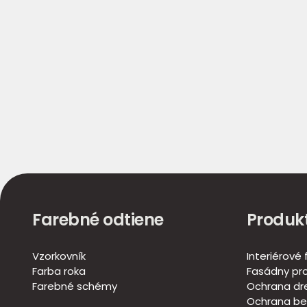
Farebné odtiene
Produk
Vzorkovník
Interiérové
Farba roka
Fasádny pr
Farebné schémy
Ochrana dr
Ochrana be