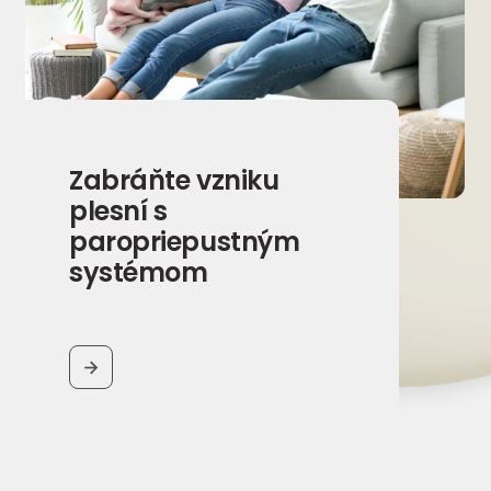
Zabráňte vzniku
plesní s
paropriepustným
systémom
BUTTON