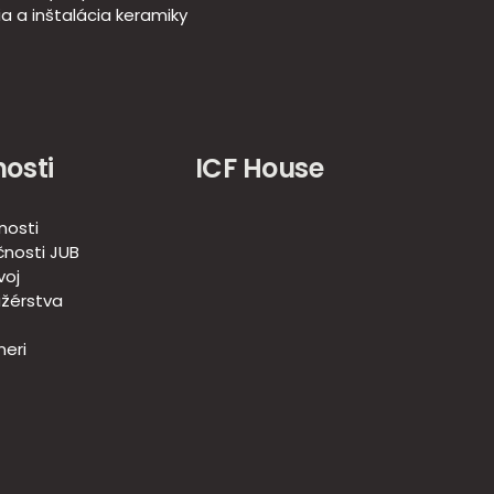
a a inštalácia keramiky
osti
ICF House
nosti
nosti JUB
voj
žérstva
eri