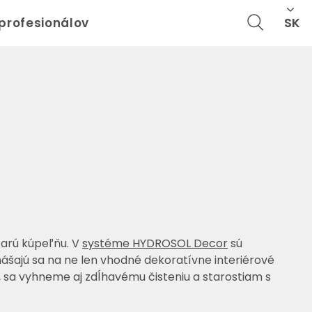
SK
 profesionálov
tarú kúpeľňu. V
systéme HYDROSOL Decor
sú
šajú sa na ne len vhodné dekoratívne interiérové
, sa vyhneme aj zdĺhavému čisteniu a starostiam s