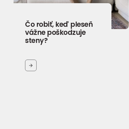
Čo robiť, keď pleseň
vážne poškodzuje
steny?
BUTTON