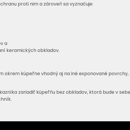
ranu proti nim a zároveň sa vyznačuje:
v a
aní keramických obkladov.
ém okrem kúpeľne vhodný aj na iné exponované povrchy, 
kazníka zariadiť kúpeľňu bez obkladov, ktorá bude v sebe 
hník.