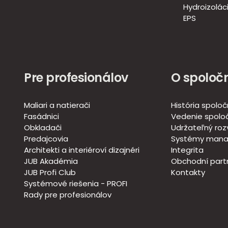
Hydroizoláci
EPS
Pre profesionálov
O spoločn
Maliari a natierači
História spoloč
Fasádnici
Vedenie spoloč
Obkladači
Udržateľný roz
Predajcovia
Systémy mana
Architekti a interiéroví dizajnéri
Integrita
JUB Akadémia
Obchodní partn
JUB Profi Club
Kontakty
Systémové riešenia - PROFI
Rady pre profesionálov