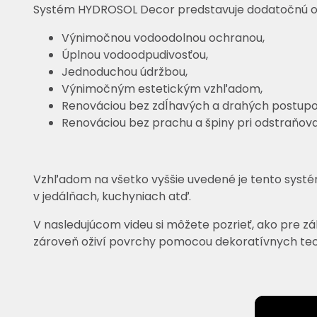
Systém HYDROSOL Decor predstavuje dodatočnú och
Výnimočnou vodoodolnou ochranou,
Úplnou vodoodpudivosťou,
Jednoduchou údržbou,
Výnimočným estetickým vzhľadom,
Renováciou bez zdĺhavých a drahých postupo
Renováciou bez prachu a špiny pri odstraňov
Vzhľadom na všetko vyššie uvedené je tento syst
v jedálňach, kuchyniach atď.
V nasledujúcom videu si môžete pozrieť, ako pre zá
zároveň oživí povrchy pomocou dekoratívnych tec