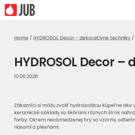
Home
/
HYDROSOL Decor - dekoratívne techniky
HYDROSOL Decor – d
10.06.2026
Zákazníci si môžu zvoliť hydroizoláciu kúpeľne ako
keramické obklady so škárami rôznych šírok nahra
farby. Okrem neobmedzenej hry so vzormi, odtieňmi
riasami a plesňami.