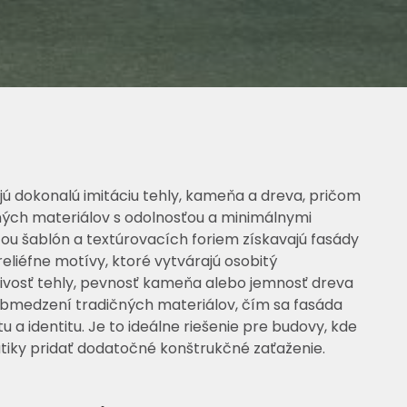
 dokonalú imitáciu tehly, kameňa a dreva, pričom
ných materiálov s odolnosťou a minimálnymi
u šablón a textúrovacích foriem získavajú fasády
reliéfne motívy, ktoré vytvárajú osobitý
ejivosť tehly, pevnosť kameňa alebo jemnosť dreva
obmedzení tradičných materiálov, čím sa fasáda
u a identitu. Je to ideálne riešenie pre budovy, kde
atiky pridať dodatočné konštrukčné zaťaženie.