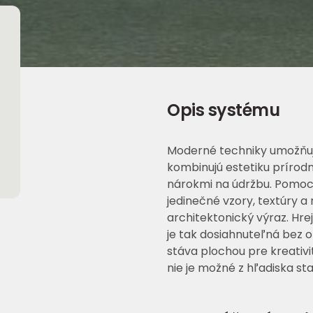
Opis systému
Moderné techniky umožňujú
kombinujú estetiku prírod
nárokmi na údržbu. Pomoco
jedinečné vzory, textúry a 
architektonický výraz. Hr
je tak dosiahnuteľná bez 
stáva plochou pre kreativit
nie je možné z hľadiska st