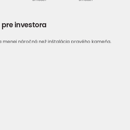
 pre investora
a a menej náročná než inštalácia pravého kameňa,
y JUBIZOL Decor zachovávajú alebo dokonca
čné vlastnosti fasádneho systému / finálnej vrstvy
ynikajúcu vodoodpudivosť
ednoduchý
u, cenovo dostupnejšiu a menej náročnú údržbu
 vyjadrenie individuality a kreativity na
, čím prekračuje zaužívané postupy