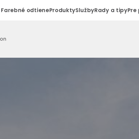
Farebné odtiene
Produkty
Služby
Rady a tipy
Pre
ion