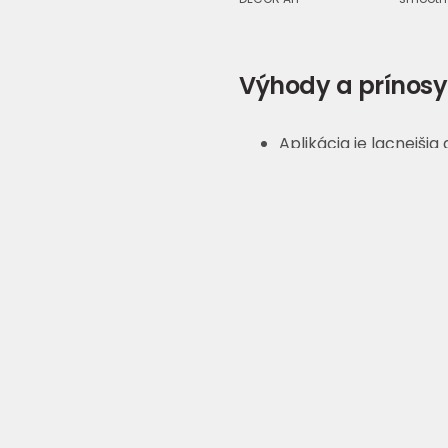
Výhody a prínosy
Aplikácia je lacnejši
dreva alebo tehál
Dekoratívne technik
zlepšujú kľúčové funk
Materiál poskytuje v
Proces aplikácie je j
Umožňuje jednoduchši
Umožňuje neobmedzené
fasádnych povrchoch