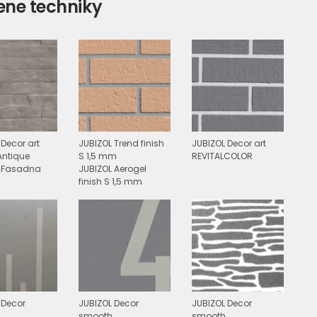
ene techniky
 Decor art
JUBIZOL Trend finish
JUBIZOL Decor art
ntique
S 1,5 mm
REVITALCOLOR
L Fasadna
JUBIZOL Aerogel
finish S 1,5 mm
 Decor
JUBIZOL Decor
JUBIZOL Decor
smooth
smooth