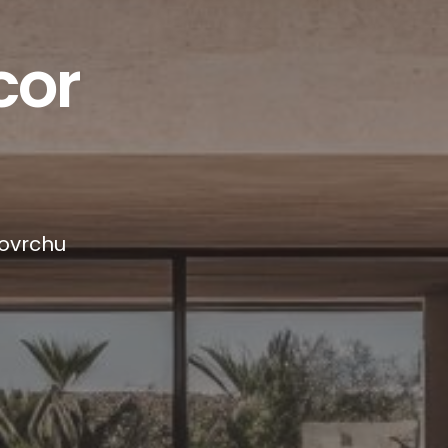
cor
ovrchu