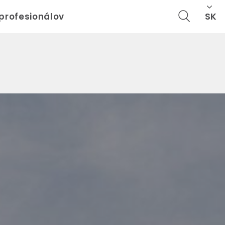
SK
 profesionálov