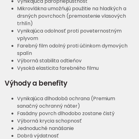
Vynikajúca paropriepustnosť
Mikrovlákna umožňujú použitie na hladkých a
drsných povrchoch (premostenie vlasových
trhlín)
Vynikajúca odolnosť proti poveternostným
vplyvom
Farebný film odolný proti účinkom dymových
spalín
Výborná stabilita odtieňov
Vysoká elasticita farebného filmu
Výhody a benefity
Vynikajúca dlhodobá ochrana (Premium
sanačný ochranný náter)
Fasádny povrch dlhodobo zostane čistý
Výborná krycia schopnosť
Jednoduché nanášanie
Dobrá výdatnosť