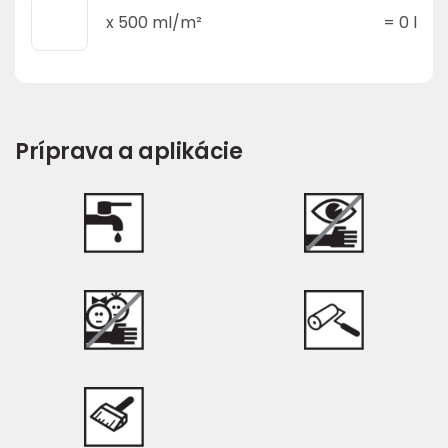
x
500
ml/m²
=
0
l
Príprava a aplikácie