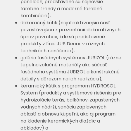
paneloch; predstavené sú najnovšie
farebné trendy a moderné farebné
kombinácie),
dekoračný kútik (najatraktívnejšia časť
pozostávajúca z prezentácií dekoratívnych
úprav povrchov, kde sú predstavené
produkty z línie JUB Decor v rôznych
technikách nanášania),
galéria fasádnych systémov JUBIZOL (rôzne
tepelnoizolačné materiály ako súčasť
fasádneho systému JUBIZOL a konštrukčné
detaily s dôrazom na ich realizáciu),
keramický kútik s programom HYDROSOL
System (produkty a systémové riešenia pre
hydroizolácie terás, balkónov, zapustených
vodných nádrží, sanáciu zaplavených
oblastí a obnovu kúpeľní, ako aj program
na kladenie keramických dlaždíc a
obkladov) a