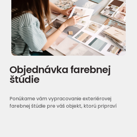
Objednávka farebnej
štúdie
Ponúkame vám vypracovanie exteriérovej
farebnej štúdie pre váš objekt, ktorú pripraví
architekt. Pri kúpe akéhokoľvek fasádneho
systému JUBIZOL vám poskytneme zľavu vo
výške nákladov na vypracovanie farebnej štúdie.
Cena farebnej štúdie je 123,00 EUR s DPH.