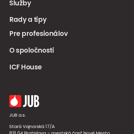
Služby
Rady a tipy
Pre profesionálov
O spoločnosti
ICF House
JUB a.s.
Stará Vajnorská 17/A
831 04 Bratislava – mestská časť Nové Mesto