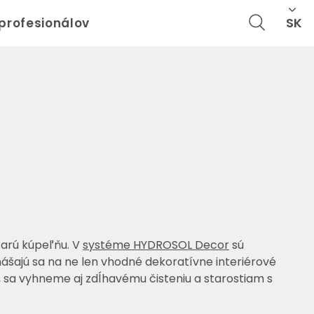
SK
 profesionálov
tarú kúpeľňu. V
systéme HYDROSOL Decor
sú
šajú sa na ne len vhodné dekoratívne interiérové
, sa vyhneme aj zdĺhavému čisteniu a starostiam s