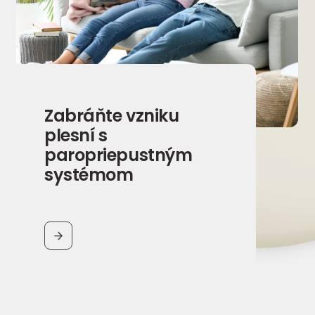
Zabráňte vzniku
plesní s
paropriepustným
systémom
BUTTON