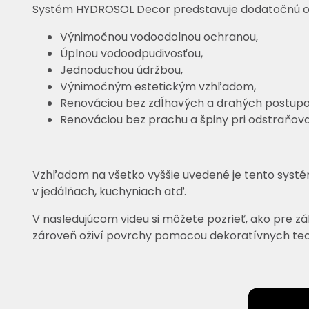
Systém HYDROSOL Decor predstavuje dodatočnú och
Výnimočnou vodoodolnou ochranou,
Úplnou vodoodpudivosťou,
Jednoduchou údržbou,
Výnimočným estetickým vzhľadom,
Renováciou bez zdĺhavých a drahých postupo
Renováciou bez prachu a špiny pri odstraňov
Vzhľadom na všetko vyššie uvedené je tento syst
v jedálňach, kuchyniach atď.
V nasledujúcom videu si môžete pozrieť, ako pre zá
zároveň oživí povrchy pomocou dekoratívnych tec