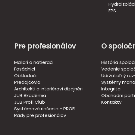
Hydroizoláci
EPS
Pre profesionálov
O spoločn
Maliari a natierači
História spoloč
Fasádnici
Vedenie spoloč
Obkladači
Udržateľný roz
Predajcovia
Systémy mana
Architekti a interiéroví dizajnéri
Integrita
JUB Akadémia
Obchodní partn
JUB Profi Club
Kontakty
Systémové riešenia - PROFI
Rady pre profesionálov