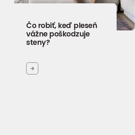
Čo robiť, keď pleseň
vážne poškodzuje
steny?
BUTTON