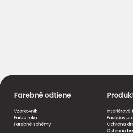
Farebné odtiene
Produk
Vzorkovník
Interiérové
Farba roka
Fasádny pr
Farebné schémy
Ochrana dr
Ochrana be