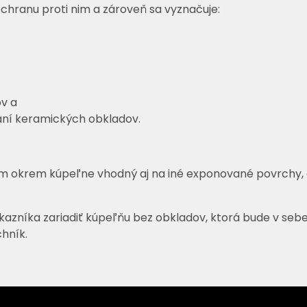
ranu proti nim a zároveň sa vyznačuje:
v a
aní keramických obkladov.
ém okrem kúpeľne vhodný aj na iné exponované povrchy, 
kazníka zariadiť kúpeľňu bez obkladov, ktorá bude v sebe 
hník.