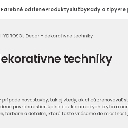
Farebné odtiene
Produkty
Služby
Rady a tipy
Pre
/
HYDROSOL Decor – dekoratívne techniky
ekoratívne techniky
 v prípade novostavby, tak aj vtedy, ak chcú zrenovovať s
dené povrchmi stien úplne bez keramických krytín a naná
, farbami a detailmi, ktoré takto vnášame do miestnosti