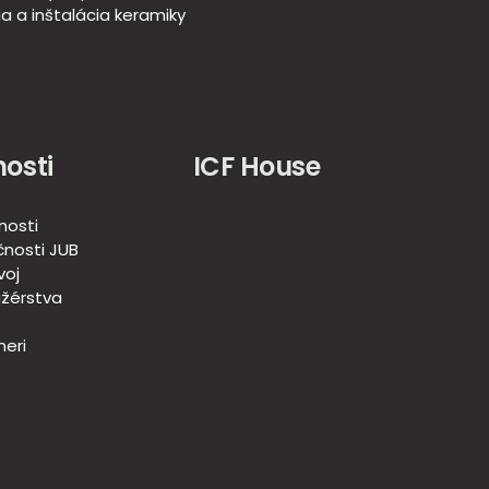
a a inštalácia keramiky
osti
ICF House
nosti
nosti JUB
voj
žérstva
eri