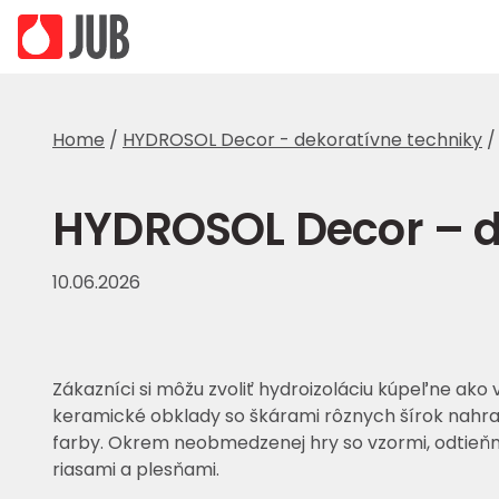
Home
/
HYDROSOL Decor - dekoratívne techniky
HYDROSOL Decor – d
10.06.2026
Zákazníci si môžu zvoliť hydroizoláciu kúpeľne ako
keramické obklady so škárami rôznych šírok nahra
farby. Okrem neobmedzenej hry so vzormi, odtieňmi
riasami a plesňami.