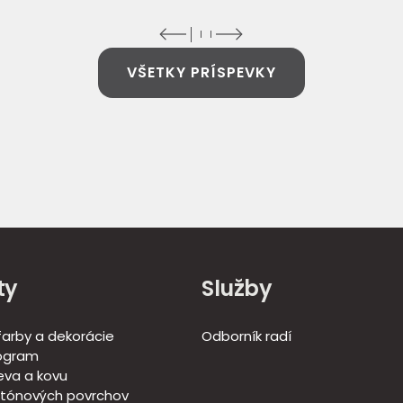
VŠETKY PRÍSPEVKY
ty
Služby
 farby a dekorácie
Odborník radí
ogram
eva a kovu
tónových povrchov