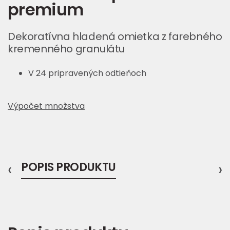
premium
Dekoratívna hladená omietka z farebného
kremenného granulátu
V 24 pripravených odtieňoch
Výpočet množstva
‹
POPIS PRODUKTU
›