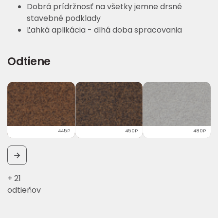
Dobrá prídržnosť na všetky jemne drsné
stavebné podklady
Ľahká aplikácia - dlhá doba spracovania
Odtiene
445P
450P
480P
+ 21
odtieňov